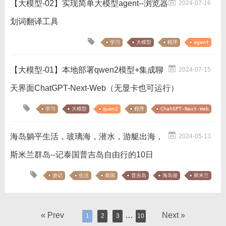
【大模型-02】实现简单大模型agent--浏览器
2024-07-16
划词翻译工具
学习
大模型
程序
agent
【大模型-01】本地部署qwen2模型+集成聊
2024-07-15
天界面ChatGPT-Next-Web（无显卡也可运行）
学习
大模型
qwen2
程序
ChatGPT-Next-Web
海岛躺平生活，玻璃海，潜水，游艇出海，
2024-05-13
斯米兰群岛--记泰国普吉岛自由行的10日
游记
生活
泰国
普吉岛
海岛游
斯米兰
« Prev
…
Next »
1
2
3
10